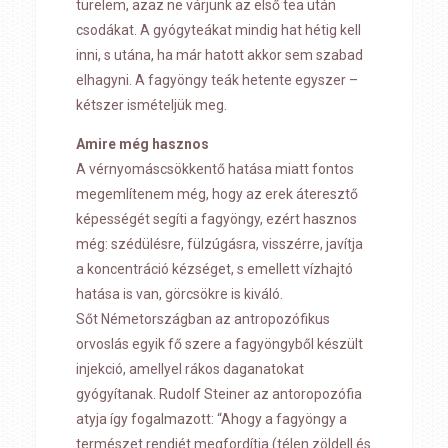
türelem, azaz ne várjunk az első tea után
csodákat. A gyógyteákat mindig hat hétig kell
inni, s utána, ha már hatott akkor sem szabad
elhagyni. A fagyöngy teák hetente egyszer –
kétszer ismételjük meg.
Amire még hasznos
A vérnyomáscsökkentő hatása miatt fontos
megemlítenem még, hogy az erek áteresztő
képességét segíti a fagyöngy, ezért hasznos
még: szédülésre, fülzúgásra, visszérre, javítja
a koncentráció kézséget, s emellett vízhajtó
hatása is van, görcsökre is kiváló.
Sőt Németországban az antropozófikus
orvoslás egyik fő szere a fagyöngyből készült
injekció, amellyel rákos daganatokat
gyógyítanak. Rudolf Steiner az antoropozófia
atyja így fogalmazott: “Ahogy a fagyöngy a
természet rendjét megfordítja (télen zöldell és