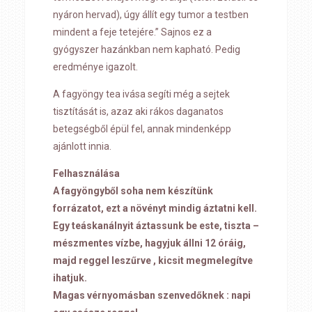
nyáron hervad), úgy állít egy tumor a testben
mindent a feje tetejére.” Sajnos ez a
gyógyszer hazánkban nem kapható. Pedig
eredménye igazolt.
A fagyöngy tea ivása segíti még a sejtek
tisztítását is, azaz aki rákos daganatos
betegségből épül fel, annak mindenképp
ajánlott innia.
Felhasználása
A fagyöngyből soha nem készítünk
forrázatot, ezt a növényt mindig áztatni kell.
Egy teáskanálnyit áztassunk be este, tiszta –
mészmentes vízbe, hagyjuk állni 12 óráig,
majd reggel leszűrve , kicsit megmelegítve
ihatjuk.
Magas vérnyomásban szenvedőknek : napi