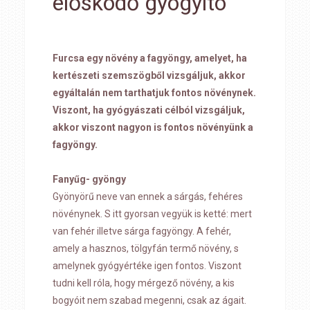
élősködő gyógyító
Furcsa egy növény a fagyöngy, amelyet, ha
kertészeti szemszögből vizsgáljuk, akkor
egyáltalán nem tarthatjuk fontos növénynek.
Viszont, ha gyógyászati célból vizsgáljuk,
akkor viszont nagyon is fontos növényünk a
fagyöngy.
Fanyűg- gyöngy
Gyönyörű neve van ennek a sárgás, fehéres
növénynek. S itt gyorsan vegyük is ketté: mert
van fehér illetve sárga fagyöngy. A fehér,
amely a hasznos, tölgyfán termő növény, s
amelynek gyógyértéke igen fontos. Viszont
tudni kell róla, hogy mérgező növény, a kis
bogyóit nem szabad megenni, csak az ágait.