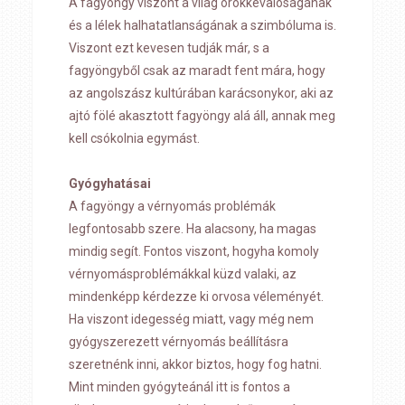
A fagyöngy viszont a világ örökkévalóságának
és a lélek halhatatlanságának a szimbóluma is.
Viszont ezt kevesen tudják már, s a
fagyöngyből csak az maradt fent mára, hogy
az angolszász kultúrában karácsonykor, aki az
ajtó fölé akasztott fagyöngy alá áll, annak meg
kell csókolnia egymást.
Gyógyhatásai
A fagyöngy a vérnyomás problémák
legfontosabb szere. Ha alacsony, ha magas
mindig segít. Fontos viszont, hogyha komoly
vérnyomásproblémákkal küzd valaki, az
mindenképp kérdezze ki orvosa véleményét.
Ha viszont idegesség miatt, vagy még nem
gyógyszerezett vérnyomás beállításra
szeretnénk inni, akkor biztos, hogy fog hatni.
Mint minden gyógyteánál itt is fontos a