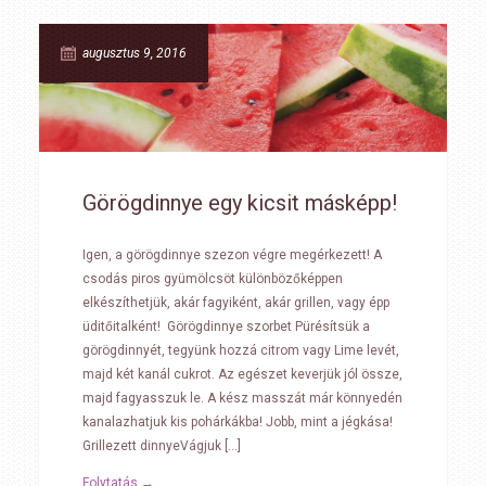
augusztus 9, 2016
Görögdinnye egy kicsit másképp!
Igen, a görögdinnye szezon végre megérkezett! A
csodás piros gyümölcsöt különbözőképpen
elkészíthetjük, akár fagyiként, akár grillen, vagy épp
üditőitalként! Görögdinnye szorbet Pürésítsük a
görögdinnyét, tegyünk hozzá citrom vagy Lime levét,
majd két kanál cukrot. Az egészet keverjük jól össze,
majd fagyasszuk le. A kész masszát már könnyedén
kanalazhatjuk kis pohárkákba! Jobb, mint a jégkása!
Grillezett dinnyeVágjuk […]
Folytatás →