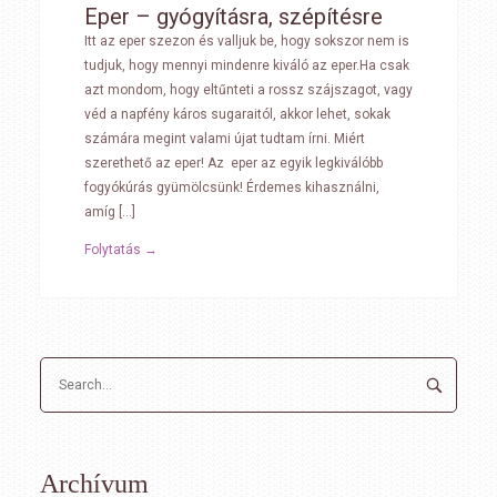
Eper – gyógyításra, szépítésre
Itt az eper szezon és valljuk be, hogy sokszor nem is
tudjuk, hogy mennyi mindenre kiváló az eper.Ha csak
azt mondom, hogy eltűnteti a rossz szájszagot, vagy
véd a napfény káros sugaraitól, akkor lehet, sokak
számára megint valami újat tudtam írni. Miért
szerethető az eper! Az eper az egyik legkiválóbb
fogyókúrás gyümölcsünk! Érdemes kihasználni,
amíg […]
Folytatás →
Archívum