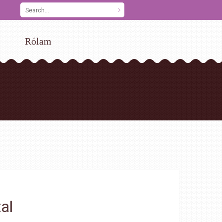
Rólam
al