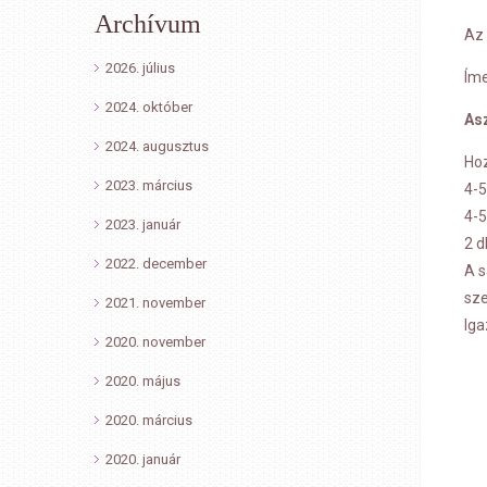
Archívum
Az 
2026. július
Íme
2024. október
Asz
2024. augusztus
Hoz
2023. március
4-5
4-5
2023. január
2 d
2022. december
A s
sze
2021. november
Iga
2020. november
2020. május
2020. március
2020. január