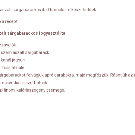
aszalt sárgabarackos italt bármikor elkészíthetitek.
 a recept:
alt sárgabarackos fogyasztó ital
závalók:
 szem aszalt sárgabarack
 kanál joghurt
l. friss almalé
árgabarackot felvágjuk apró darabokra, majd megfőzzük. Ráöntjük az al
recsendiót is szórhatunk.
zi finom, kalóriaszegény csemege.