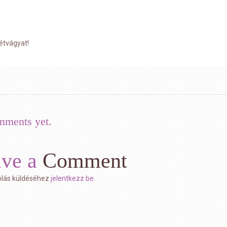
étvágyat!
mments yet.
ave a
Comment
lás küldéséhez
jelentkezz be
.