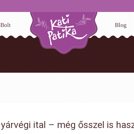
Bolt
Blog
yárvégi ital – még ősszel is has