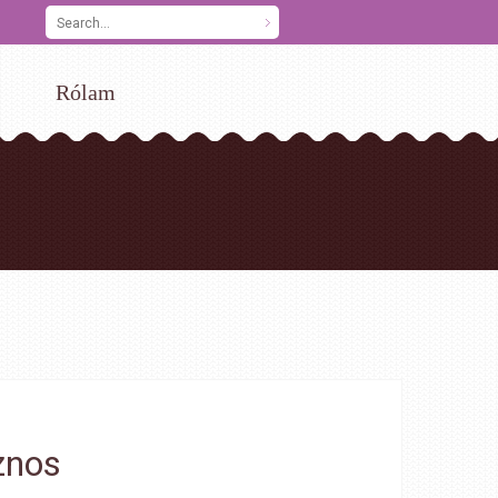
Rólam
znos