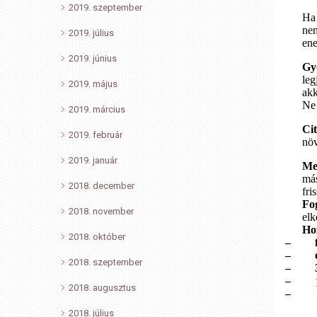
2019. szeptember
Ha 
nem
2019. július
ene
2019. június
Gy
leg
2019. május
akk
Ne 
2019. március
Ci
2019. február
növ
2019. január
Me
más
2018. december
fris
Fog
2018. november
elk
Ho
2018. október
–
–
2018. szeptember
–
–
2018. augusztus
–
2018. július