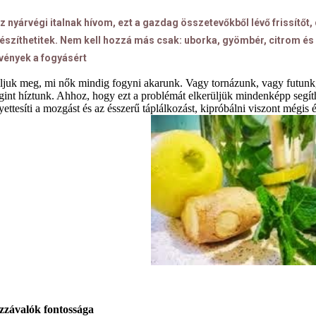
z nyárvégi italnak hívom, ezt a gazdag összetevőkből lévő frissítőt
észíthetitek. Nem kell hozzá más csak: uborka, gyömbér, citrom és
vények a fogyásért
ljuk meg, mi nők mindig fogyni akarunk. Vagy tornázunk, vagy futun
int híztunk. Ahhoz, hogy ezt a problémát elkerüljük mindenképp segíthe
yettesíti a mozgást és az ésszerű táplálkozást, kipróbálni viszont mégis
zzávalók fontossága