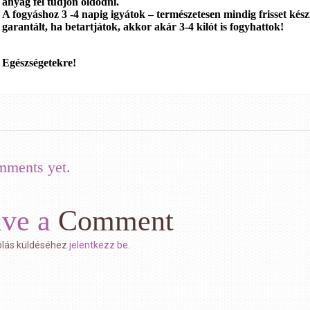
anyag fel tudjon oldódni.
A fogyáshoz 3 -4 napig igyátok – természetesen mindig frisset készí
garantált, ha betartjátok, akkor akár 3-4 kilót is fogyhattok!
Egészségetekre!
mments yet.
ave a
Comment
lás küldéséhez
jelentkezz be
.