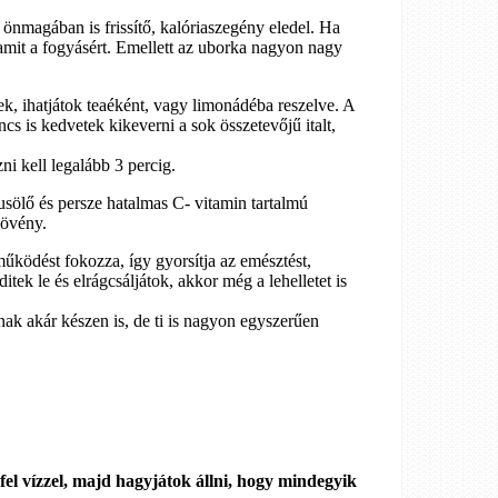
nmagában is frissítő, kalóriaszegény eledel. Ha
amit a fogyásért. Emellett az uborka nagyon nagy
ek, ihatjátok teaéként, vagy limonádéba reszelve. A
cs is kedvetek kikeverni a sok összetevőjű italt,
ni kell legalább 3 percig.
sölő és persze hatalmas C- vitamin tartalmú
növény.
ködést fokozza, így gyorsítja az emésztést,
itek le és elrágcsáljátok, akkor még a lehelletet is
lnak akár készen is, de ti is nagyon egyszerűen
fel vízzel, majd hagyjátok állni, hogy mindegyik