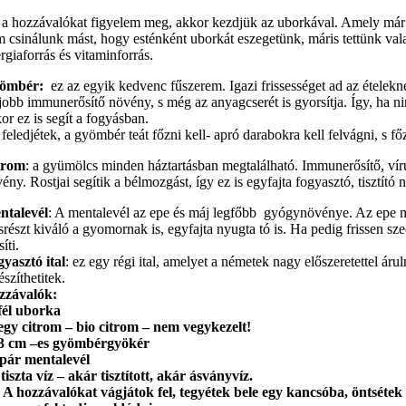
a hozzávalókat figyelem meg, akkor kezdjük az uborkával. Amely már ö
 csinálunk mást, hogy esténként uborkát eszegetünk, máris tettünk val
rgiaforrás és vitaminforrás.
ömbér:
ez az egyik kedvenc fűszerem. Igazi frissességet ad az ételekn
jobb immunerősítő növény, s még az anyagcserét is gyorsítja. Így, ha nin
or ez is segít a fogyásban.
feledjétek, a gyömbér teát főzni kell- apró darabokra kell felvágni, s főz
trom
: a gyümölcs minden háztartásban megtalálható. Immunerősítő, víru
ény. Rostjai segítik a bélmozgást, így ez is egyfajta fogyasztó, tisztító 
ntalevél
: A mentalevél az epe és máj legfőbb gyógynövénye. Az epe mű
részt kiváló a gyomornak is, egyfajta nyugta tó is. Ha pedig frissen szed
síti.
yasztó ital
: ez egy régi ital, amelyet a németek nagy előszeretettel áru
észíthetitek.
zzávalók:
fél uborka
egy citrom – bio citrom – nem vegykezelt!
3 cm –es gyömbérgyökér
pár mentalevél
tiszta víz – akár tisztított, akár ásványvíz.
A hozzávalókat vágjátok fel, tegyétek bele egy kancsóba, öntsétek 