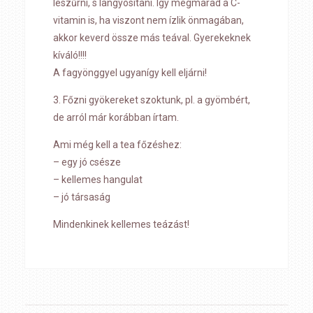
leszűrni, s langyosítani. Így megmarad a C-
vitamin is, ha viszont nem ízlik önmagában,
akkor keverd össze más teával. Gyerekeknek
kíváló!!!!
A fagyönggyel ugyanígy kell eljárni!
3. Főzni gyökereket szoktunk, pl. a gyömbért,
de arról már korábban írtam.
Ami még kell a tea főzéshez:
– egy jó csésze
– kellemes hangulat
– jó társaság
Mindenkinek kellemes teázást!